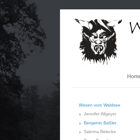
Hom
Wesen vom Waldsee
Jennifer Allgeyer
Benjamin Baßler
Sabrina Belecke