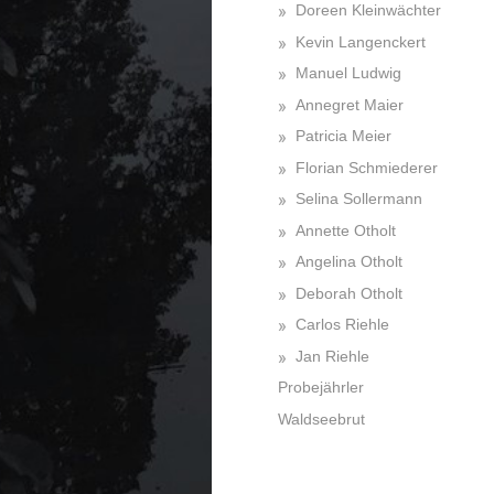
Doreen Kleinwächter
Kevin Langenckert
Manuel Ludwig
Annegret Maier
Patricia Meier
Florian Schmiederer
Selina Sollermann
Annette Otholt
Angelina Otholt
Deborah Otholt
Carlos Riehle
Jan Riehle
Probejährler
Waldseebrut