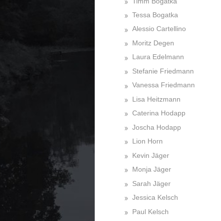
Timm Bogatka
Tessa Bogatka
Alessio Cartellino
Moritz Degen
Laura Edelmann
Stefanie Friedmann
Vanessa Friedmann
Lisa Heitzmann
Caterina Hodapp
Joscha Hodapp
Lion Horn
Kevin Jäger
Monja Jäger
Sarah Jäger
Jessica Kelsch
Paul Kelsch