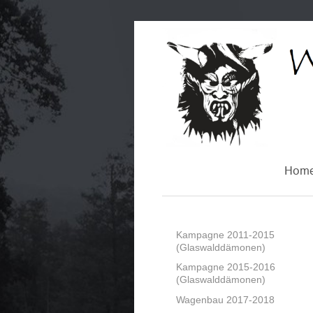
Hom
Kampagne 2011-2015
(Glaswalddämonen)
Kampagne 2015-2016
(Glaswalddämonen)
Wagenbau 2017-2018