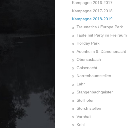
Kampagne 2016-2017
Kampagne 2017-2018
Kampagne 2018-2019
Traumatica / Europa Park
Taufe mit Party im Freiraum
Holiday Park
Auenheim 9. Dämonenacht
Obersasbach
Gaisenacht
Narrenbaumstellen
Lahr
Stangenbachgeister
Stollhofen
Storch stellen
Varnhalt
Kehl