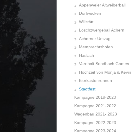
Appenweier Altweiberball
Dorfwecken
Willstätt
Löschzwergeball Achern
Acherner Umzug
Memprechtshofen
Haslach
Varnhalt Sondbach Games
Hochzeit von Monja & Kevin
Bierkastenrennen
Stadtfest
Kampagne 2019-2020
Kampagne 2021-2022
Wagenbau 2021- 2023
Kampagne 2022-2023
Kampagne 2023-2024