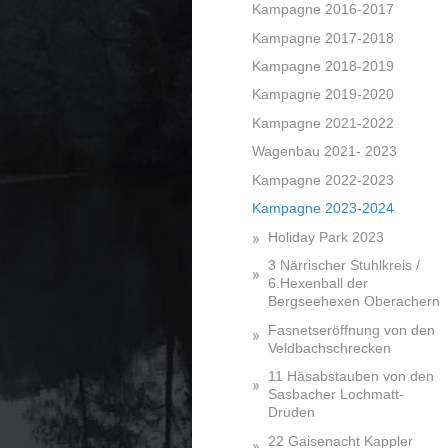
Kampagne 2016-2017
Kampagne 2017-2018
Kampagne 2018-2019
Kampagne 2019-2020
Kampagne 2021-2022
Wagenbau 2021- 2023
Kampagne 2022-2023
Kampagne 2023-2024
Holiday Park 2023
3 Närrischer Stuhlkreis /
6.Hexenball der
Bergseehexen Oberachern
Fasnetseröffnung von den
Veldbachschrecken
11 Häsabstauben von den
Sasbacher Lochmatt-
Druden
22 Gaisenacht Kappler