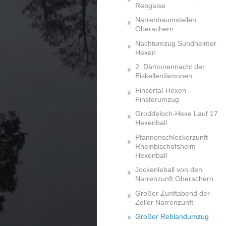
Rebgaise
Narrenbaumstellen
Oberachern
Nachtumzug Sundheimer
Hexen
2. Dämonennacht der
Eiskellerdämonen
Finsertal-Hexen
Finsterumzug
Groddeloch-Hexe Lauf 17
Hexenball
Pfannenschleckerzunft
Rheinbischofsheim
Hexenball
Jockenleball von den
Narrenzunft Oberachern
Großer Zunftabend der
Zeller Narrenzunft
Großer Reblandumzug