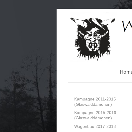
Hom
Kampagne 2011-2015
(Glaswalddämonen)
Kampagne 2015-2016
(Glaswalddämonen)
Wagenbau 2017-2018